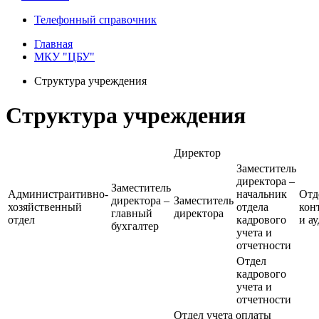
Телефонный справочник
Главная
МКУ "ЦБУ"
Структура учреждения
Структура учреждения
Директор
Заместитель
директора –
Заместитель
Администраитивно-
начальник
Отд
директора –
Заместитель
хозяйственный
отдела
кон
главный
директора
отдел
кадрового
и а
бухгалтер
учета и
отчетности
Отдел
кадрового
учета и
отчетности
Отдел учета оплаты